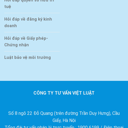
Hỏi đáp quyền sở hữu trí
tuệ
Hỏi đáp về đăng ký kinh
doanh
Hỏi đáp về Giấy phép-
Chứng nhận
Luật bảo vệ môi trường
CÔNG TY TƯ VẤN VIỆT LUẬT
Số 8 ngõ 22 Đỗ Quang (trên đường Trần Duy Hưng), Cầu
Giấy, Hà Nội
Tổng đài tư vấn pháp lý trực tuyến : 1900 6199 / Điện thoại