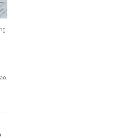
ông
ao.
a