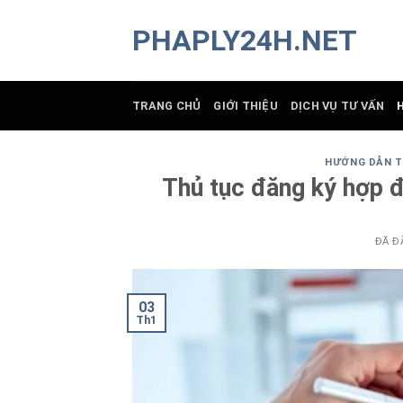
Chuyển
PHAPLY24H.NET
đến
nội
dung
TRANG CHỦ
GIỚI THIỆU
DỊCH VỤ TƯ VẤN
HƯỚNG DẪN T
Thủ tục đăng ký hợp 
ĐÃ Đ
03
Th1