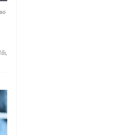
iao
ổi,