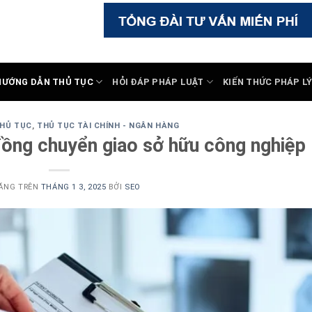
HƯỚNG DẪN THỦ TỤC
HỎI ĐÁP PHÁP LUẬT
KIẾN THỨC PHÁP L
HỦ TỤC
,
THỦ TỤC TÀI CHÍNH - NGÂN HÀNG
đồng chuyển giao sở hữu công nghiệp
ĂNG TRÊN
THÁNG 1 3, 2025
BỞI
SEO