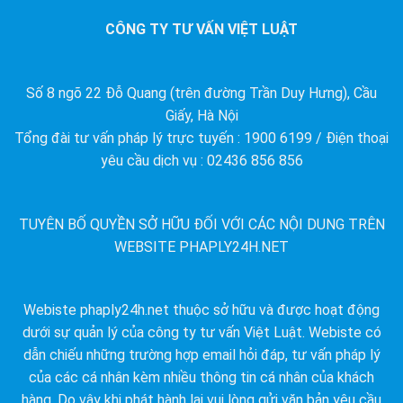
CÔNG TY TƯ VẤN VIỆT LUẬT
Số 8 ngõ 22 Đỗ Quang (trên đường Trần Duy Hưng), Cầu
Giấy, Hà Nội
Tổng đài tư vấn pháp lý trực tuyến : 1900 6199 / Điện thoại
yêu cầu dịch vụ : 02436 856 856
TUYÊN BỐ QUYỀN SỞ HỮU ĐỐI VỚI CÁC NỘI DUNG TRÊN
WEBSITE PHAPLY24H.NET
Webiste phaply24h.net thuộc sở hữu và được hoạt động
dưới sự quản lý của công ty tư vấn Việt Luật. Webiste có
dẫn chiếu những trường hợp email hỏi đáp, tư vấn pháp lý
của các cá nhân kèm nhiều thông tin cá nhân của khách
hàng. Do vậy khi phát hành lại vui lòng gửi văn bản yêu cầu