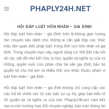
Chuyển
PHAPLY24H.NET
đến
nội
dung
HỎI ĐÁP LUẬT HÔN NHÂN – GIA ĐÌNH
Hỏi đáp luật hôn nhân – gia đình trên là không gian tương
tác chuyên sâu dành cho những ai cần giải đáp các thắc
mắc liên quan đến pháp luật trong lĩnh vực hôn nhân và gia
đình. Trong chuyên mục này, người dùng có thể đặt câu hỏi
về các vấn đề như kết hôn, ly hôn, quyền và nghĩa vụ của vợ
chồng, quyền nuôi con, phân chia tài sản gia đình, bảo hộ
quyền lợi cho trẻ em và nhiều lĩnh vực khác thuộc phạm vi
luật hôn nhân – gia đình.
Hỏi đáp luật hôn nhân – gia đình không chỉ cung cấp các
câu trả lời chính xác từ các luật sư uy tín, giúp bạn hiểu rõ
về quyền lợi và nghĩa vụ của mìn. Phaply24h.net cam kết
tạo ra môi trường trao đổi chuyên nghiệp, bảo mật thông tin