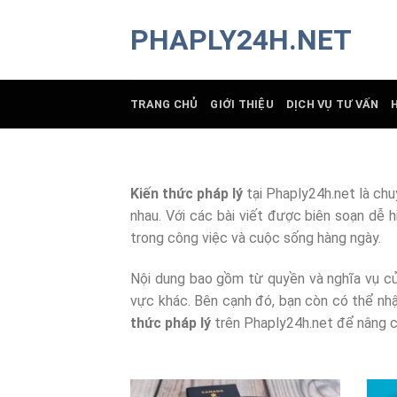
Chuyển
PHAPLY24H.NET
đến
nội
dung
TRANG CHỦ
GIỚI THIỆU
DỊCH VỤ TƯ VẤN
Kiến thức pháp lý
tại Phaply24h.net là chu
nhau. Với các bài viết được biên soạn dễ 
trong công việc và cuộc sống hàng ngày.
Nội dung bao gồm từ quyền và nghĩa vụ của 
vực khác. Bên cạnh đó, bạn còn có thể nhậ
thức pháp lý
trên Phaply24h.net để nâng ca