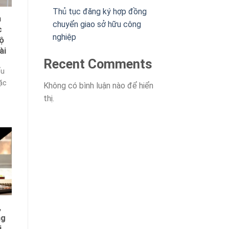
Thủ tục đăng ký hợp đồng
n
chuyển giao sở hữu công
c
nghiệp
hộ
ài
Recent Comments
ếu
đặc
Không có bình luận nào để hiển
thị.
,
ng
i