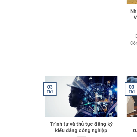
Nh
V
Côn
03
03
Th1
Th1
Trình tự và thủ tục đăng ký
kiểu dáng công nghiệp
t