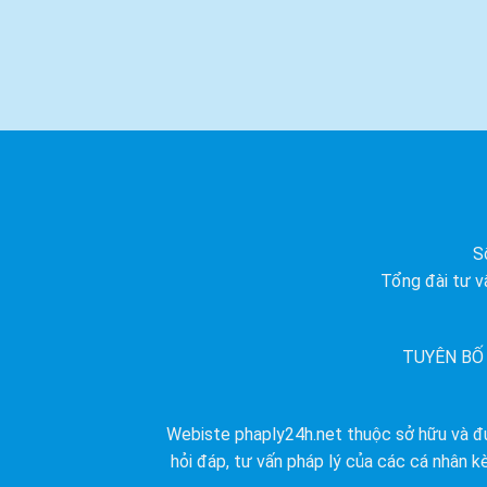
S
Tổng đài tư v
TUYÊN BỐ
Webiste phaply24h.net thuộc sở hữu và đư
hỏi đáp, tư vấn pháp lý của các cá nhân k