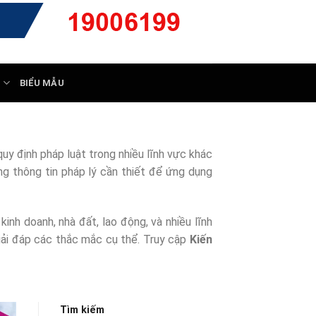
Ý
BIỂU MẪU
uy định pháp luật trong nhiều lĩnh vực khác
ng thông tin pháp lý cần thiết để ứng dụng
inh doanh, nhà đất, lao động, và nhiều lĩnh
giải đáp các thắc mắc cụ thể. Truy cập
Kiến
Tìm kiếm