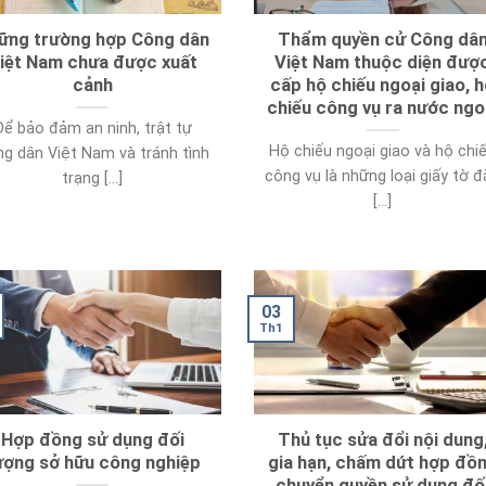
ững trường hợp Công dân
Thẩm quyền cử Công dâ
iệt Nam chưa được xuất
Việt Nam thuộc diện đượ
cảnh
cấp hộ chiếu ngoại giao, 
chiếu công vụ ra nước ngo
Để bảo đảm an ninh, trật tự
Hộ chiếu ngoại giao và hộ chi
g dân Việt Nam và tránh tình
công vụ là những loại giấy tờ 
trạng [...]
[...]
03
Th1
Hợp đồng sử dụng đối
Thủ tục sửa đổi nội dung
ượng sở hữu công nghiệp
gia hạn, chấm dứt hợp đồ
chuyển quyền sử dụng đố