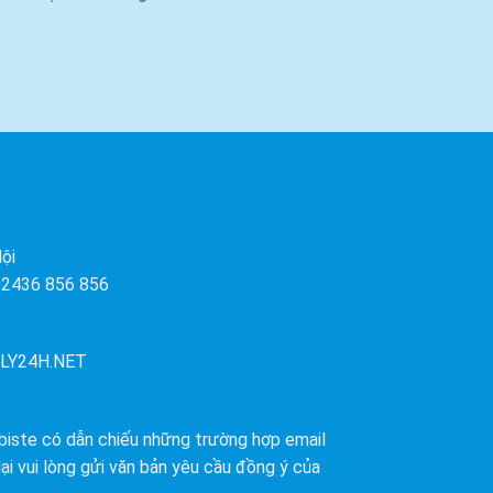
ội
 02436 856 856
LY24H.NET
biste có dẫn chiếu những trường hợp email
ại vui lòng gửi văn bản yêu cầu đồng ý của