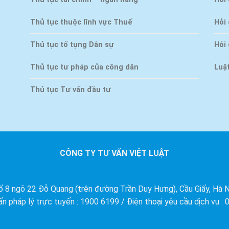
Thủ tục thuộc lĩnh vực Thuế
Hỏi
Thủ tục tố tụng Dân sự
Hỏi
Thủ tục tư pháp của công dân
Luậ
Thủ tục Tư vấn đầu tư
CÔNG TY TƯ VẤN VIỆT LUẬT
ố 8 ngõ 22 Đỗ Quang (trên đường Trần Duy Hưng), Cầu Giấy, Hà N
ấn pháp lý trực tuyến : 1900 6199 / Điện thoại yêu cầu dịch vụ :