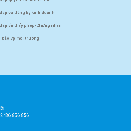
 đáp về đăng ký kinh doanh
 đáp về Giấy phép-Chứng nhận
t bảo vệ môi trường
ội
 02436 856 856