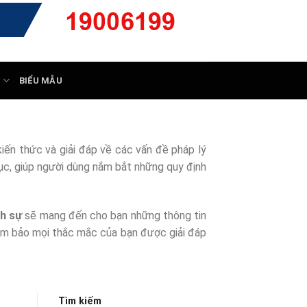
Ý
BIỂU MẪU
iến thức và giải đáp về các vấn đề pháp lý
 tục, giúp người dùng nắm bắt những quy định
nh sự
sẽ mang đến cho bạn những thông tin
 đảm bảo mọi thắc mắc của bạn được giải đáp
Tìm kiếm