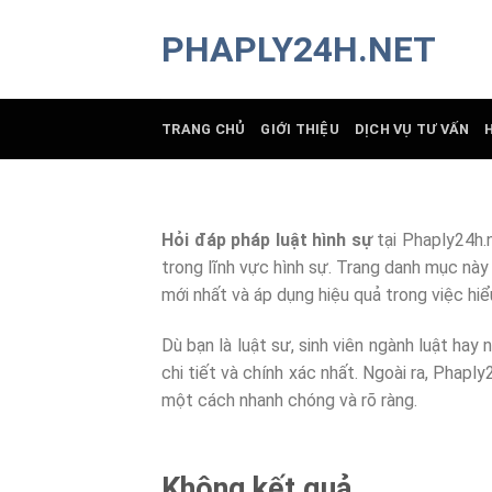
Chuyển
PHAPLY24H.NET
đến
nội
dung
TRANG CHỦ
GIỚI THIỆU
DỊCH VỤ TƯ VẤN
Hỏi đáp pháp luật hình sự
tại Phaply24h.n
trong lĩnh vực hình sự. Trang danh mục này 
mới nhất và áp dụng hiệu quả trong việc hiể
Dù bạn là luật sư, sinh viên ngành luật hay
chi tiết và chính xác nhất. Ngoài ra, Phap
một cách nhanh chóng và rõ ràng.
Không kết quả