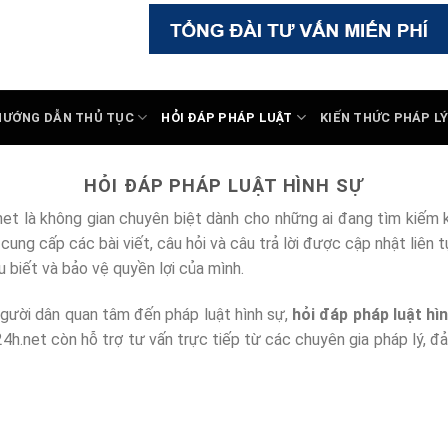
HƯỚNG DẪN THỦ TỤC
HỎI ĐÁP PHÁP LUẬT
KIẾN THỨC PHÁP L
HỎI ĐÁP PHÁP LUẬT HÌNH SỰ
et là không gian chuyên biệt dành cho những ai đang tìm kiếm k
cung cấp các bài viết, câu hỏi và câu trả lời được cập nhật liên
u biết và bảo vệ quyền lợi của mình.
 người dân quan tâm đến pháp luật hình sự,
hỏi đáp pháp luật hì
ly24h.net còn hỗ trợ tư vấn trực tiếp từ các chuyên gia pháp lý,