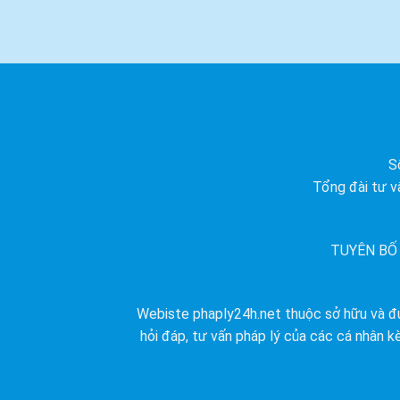
S
Tổng đài tư v
TUYÊN BỐ
Webiste phaply24h.net thuộc sở hữu và đư
hỏi đáp, tư vấn pháp lý của các cá nhân k