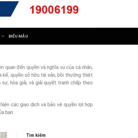
Ý
BIỂU MẪU
iên quan đến quyền và nghĩa vụ của cá nhân,
kế, quyền sở hữu tài sản, bồi thường thiệt
sự, hòa giải, và giải quyết tranh chấp theo
hiện các giao dịch và bảo vệ quyền lợi hợp
ủa bạn.
Tìm kiếm