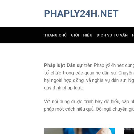
Chuyển
PHAPLY24H.NET
đến
nội
dung
TRANG CHỦ
GIỚI THIỆU
DỊCH VỤ TƯ VẤN
Pháp luật Dân sự
trên Phaply24h.net cung 
tổ chức trong các quan hệ dân sự. Chuyên 
hại ngoài hợp đồng, và nghĩa vụ dân sự. Ng
quy định pháp luật.
Với nội dung được trình bày dễ hiểu, cập 
pháp một cách hiệu quả. Đội ngũ chuyên gia