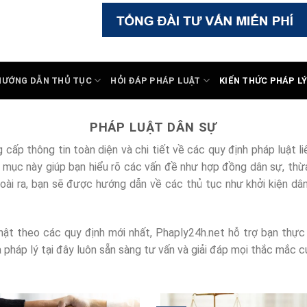
HƯỚNG DẪN THỦ TỤC
HỎI ĐÁP PHÁP LUẬT
KIẾN THỨC PHÁP L
PHÁP LUẬT DÂN SỰ
cấp thông tin toàn diện và chi tiết về các quy định pháp luật l
mục này giúp bạn hiểu rõ các vấn đề như hợp đồng dân sự, thừa 
oài ra, bạn sẽ được hướng dẫn về các thủ tục như khởi kiện dân 
nhật theo các quy định mới nhất, Phaply24h.net hỗ trợ bạn thực 
 pháp lý tại đây luôn sẵn sàng tư vấn và giải đáp mọi thắc mắc c