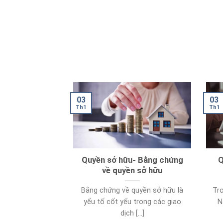
03
03
Th1
Th1
Quyền sở hữu- Bằng chứng
Q
về quyền sở hữu
Bằng chứng về quyền sở hữu là
Tro
yếu tố cốt yếu trong các giao
N
dịch [...]