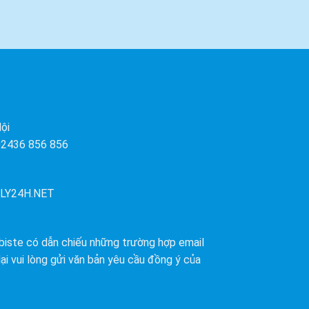
ội
 02436 856 856
LY24H.NET
biste có dẫn chiếu những trường hợp email
ại vui lòng gửi văn bản yêu cầu đồng ý của