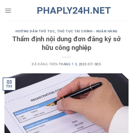
Chuyển
PHAPLY24H.NET
đến
nội
dung
HƯỚNG DẪN THỦ TỤC
,
THỦ TỤC TÀI CHÍNH - NGÂN HÀNG
Thẩm định nội dung đơn đăng ký sở
hữu công nghiệp
ĐÃ ĐĂNG TRÊN
THÁNG 1 3, 2025
BỞI
SEO
03
Th1